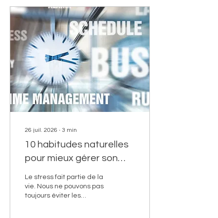
attendre de ces
accessoires ? Peuvent-ils
remplacer une séance
chez un réflexologue ou
constituent-ils
simplement un
complément intéressant ?
Les appareils de
"réflexologie" à impulsions
électriques Il s'agit le plus
souvent d'appareils de...
26 juil. 2026
∙
3
min
10 habitudes naturelles
pour mieux gérer son
stress au quotidien
Le stress fait partie de la
vie. Nous ne pouvons pas
toujours éviter les
imprévus, les
responsabilités ou les