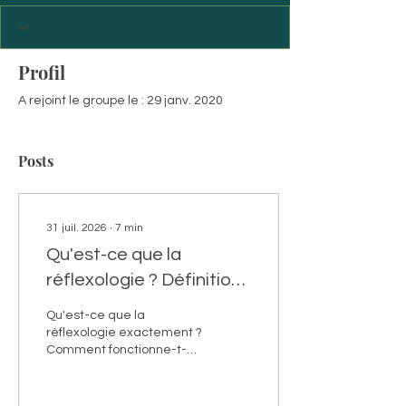
Profil
A rejoint le groupe le : 29 janv. 2020
Posts
31 juil. 2026
∙
7
min
Qu'est-ce que la
réflexologie ? Définition,
principes et
Qu'est-ce que la
déroulement d'une
réflexologie exactement ?
Comment fonctionne-t-
séance
elle ? Que peut-on en
attendre ? Vous avez
peut-être déjà entendu